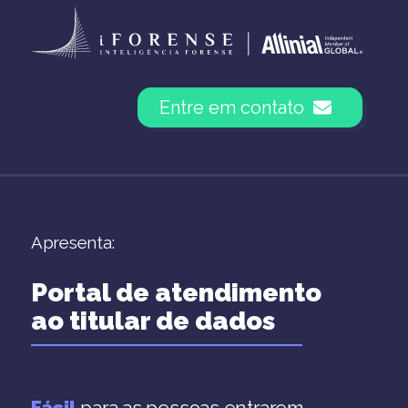
Ir
para
o
conteúdo
Entre em contato
Apresenta:
Portal de atendimento
ao titular de dados
Fácil
para as pessoas entrarem